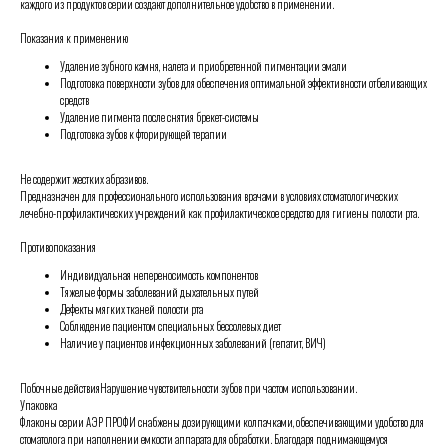
каждого из продуктов серии создают дополнительное удобство в применении.
Показания к применению
Удаление зубного камня, налета и приобретенной пигментации эмали
Подготовка поверхности зубов для обеспечения оптимальной эффективности отбеливающих
средств
Удаление пигмента после снятия брекет-системы
Подготовка зубов к фторирующей терапии
Не содержит жестких абразивов.
Предназначен для профессионального использования врачами в условиях стоматологических
лечебно-профилактических учреждений как профилактическое средство для гигиены полости рта.
Противопоказания
Индивидуальная непереносимость компонентов
Тяжелые формы заболеваний дыхательных путей
Дефекты мягких тканей полости рта
Соблюдение пациентом специальных бессолевых диет
Наличие у пациентов инфекционных заболеваний (гепатит, ВИЧ)
Побочные действияНарушение чувствительности зубов при частом использовании.
Упаковка
Флаконы серии АЭР ПРОФИ снабжены дозирующими колпачками, обеспечивающими удобство для
стоматолога при наполнении емкости аппарата для обработки. Благодаря поднимающемуся