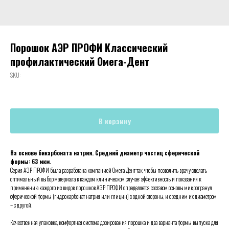
Порошок АЭР ПРОФИ Классический
профилактический Омега-Дент
SKU:
В корзину
На основе бикарбоната натрия. Средний диаметр частиц сферической
формы: 63 мкм.
Серия АЭР ПРОФИ была разработана компанией Омега Дент так, чтобы позволить врачу сделать
оптимальный выбор материала в каждом клиническом случае: эффективность и показания к
применению каждого из видов порошков АЭР ПРОФИ определяется составом основы микрогранул
сферической формы (гидрокарбонат натрия или глицин) с одной стороны, и средним их диаметром
– с другой.
Качественная упаковка, комфортная система дозирования порошка и два варианта формы выпуска для