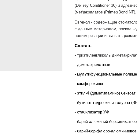
(
DeTrey
Conditioner
36) и адгезив
(мет)акрилатов (Prime&Bond NT).
Эвгенол - содержащие стоматол
с данным материалом, поскольку
полимеризации и вызвать размяг
Состав:
- триэтиленгликоль диметакрилат
- диметакрилатные
- мультифункциональные полиме
- камфорохинон
- этил-4 (диметиламино) бензоат
- бутилат гидроокиси толуена (В
- стабилизатор УФ
- барий-алюминий-борсиликатное 
- барий-бор-флюро-алюминиевое 