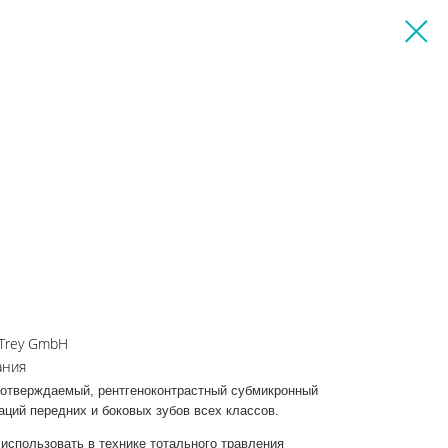
eTrey GmbH
ания
оотверждаемый, рентгеноконтрастный субмикронный
аций передних и боковых зубов всех классов.
использовать в технике тотального травления