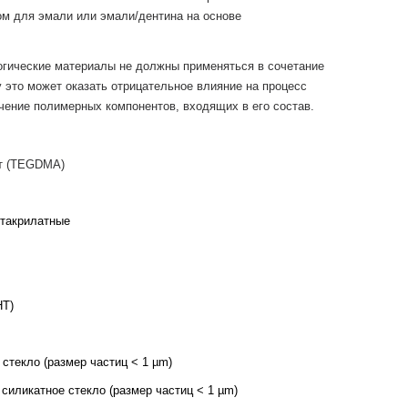
ом для эмали или эмали/дентина на основе
огические материалы не должны применяться в сочетание
 это может оказать отрицательное влияние на процесс
чение полимерных компонентов, входящих в его состав.
 (
TEGDMA
)
такрилатные
НТ)
стекло (размер частиц < 1 µm)
силикатное стекло (размер частиц < 1 µm)