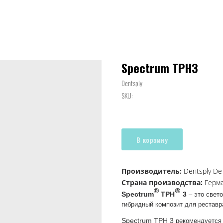
Spectrum TPH3
Dentsply
SKU:
В корзину
Производитель:
Dentsply D
Страна производства:
Герм
®
®
Spectrum
ТРН
3
– это свет
гибридный композит для реставр
Spectrum
ТРН 3
рекомендуется 