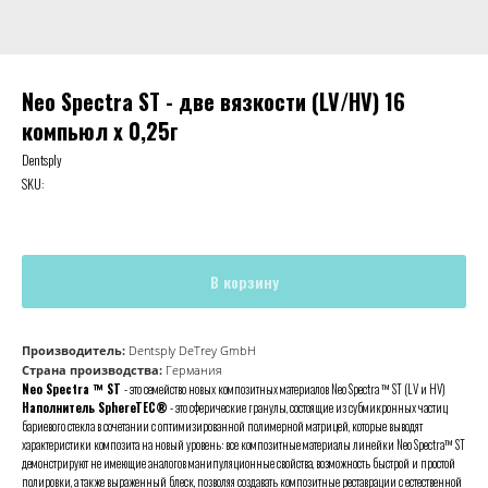
Neo Spectra ST - две вязкости (LV/HV) 16
компьюл х 0,25г
Dentsply
SKU:
В корзину
Производитель:
Dentsply DeTrey GmbH
Страна производства:
Германия
Neo Spectra ™ ST
- это семейство новых композитных материалов Neo Spectra ™ ST (L
V
и HV)
Наполнитель SphereTEC®
- это сферические гранулы, состоящие из субмикронных частиц
бариевого стекла в сочетании с оптимизированной полимерной матрицей, которые выводят
характеристики композита на новый уровень: все композитные материалы линейки Neo Spectra™ ST
демонстрируют не имеющие аналогов манипуляционные свойства, возможность быстрой и простой
полировки, а также выраженный блеск, позволяя создавать композитные реставрации с естественной