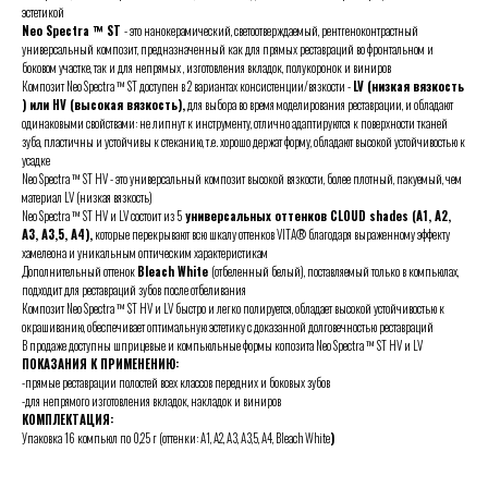
эстетикой
Neo Spectra ™ ST
- это нанокерамический, светоотверждаемый, рентгеноконтрастный
универсальный композит, предназначенный как для прямых реставраций во фронтальном и
боковом участке, так и для непрямых , изготовления вкладок, полукоронок и виниров
Композит Neo Spectra ™ ST доступен в 2 вариантах консистенции/вязкости -
LV (низкая вязкость
) или HV (высокая вязкость),
для выбора во время моделирования реставрации, и обладают
одинаковыми свойствами: не липнут к инструменту, отлично адаптируются к поверхности тканей
зуба, пластичны и устойчивы к стеканию, т.е. хорошо держат форму, обладают высокой устойчивостью к
усадке
Neo Spectra ™ ST HV - это универсальный композит высокой вязкости, более плотный, пакуемый, чем
материал LV (низкая вязкость)
Neo Spectra ™ ST HV и
LV
состоит из 5
универсальных оттенков CLOUD shades (А1, А2,
А3, А3,5, А4),
которые перекрывают всю шкалу оттенков VITA® благодаря выраженному эффекту
хамелеона и уникальным оптическим характеристикам
Дополнительный оттенок
Bleach White
(отбеленный белый), поставляемый только в компьюлах,
подходит для реставраций зубов после отбеливания
Композит Neo Spectra ™ ST HV и
LV
быстро и легко полируется, обладает высокой устойчивостью к
окрашиванию, обеспечивает оптимальную эстетику с доказанной долговечностью реставраций
В продаже доступны шприцевые и компьюльные формы копозита Neo Spectra ™ ST HV и
LV
ПОКАЗАНИЯ К ПРИМЕНЕНИЮ:
-прямые реставрации полостей всех классов передних и боковых зубов
-для непрямого изготовления вкладок, накладок и виниров
КОМПЛЕКТАЦИЯ:
Упаковка 16 компьюл по 0,25 г (оттенки: А1, А2, А3, А3,5, А4, Bleach White
)