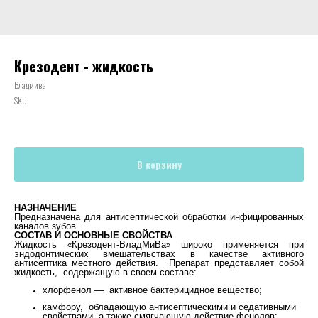
Крезодент - жидкость
Владмива
SKU:
В корзину
НАЗНАЧЕНИЕ
Предназначена для антисептической обработки инфицированных
каналов зубов.
СОСТАВ И ОСНОВНЫЕ СВОЙСТВА
Жидкость
Крезодент-ВладМиВа
широко применяется при
«
»
эндодонтических вмешательствах в качестве активного
антисептика местного действия. Препарат представляет собой
жидкость, содержащую в своем составе:
хлорфенол — активное бактерицидное вещество;
камфору, обладающую антисептическими и седативными
свойствами, а также смягчающую действие фенолов;