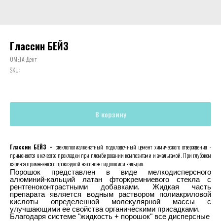
Глассин БЕЙЗ
ОМЕГА-Дент
SKU:
В корзину
-
Глассин БЕЙЗ
стеклополиалкенатный подкладочный цемент химического отверждения -
применяется в качестве прокладки при пломбировании композитами и амальгамой. При глубоком
кариесе применяется с прокладкой на основе гидроокиси кальция.
Порошок представлен в виде мелкодисперсного
алюминий-кальций латан фторкремниевого стекла с
рентгеноконтрастными добавками. Жидкая часть
препарата является водным раствором полиакриловой
кислоты определенной молекулярной массы с
улучшающими ее свойства органическими присадками.
Благодаря системе "жидкость + порошок" все дисперсные