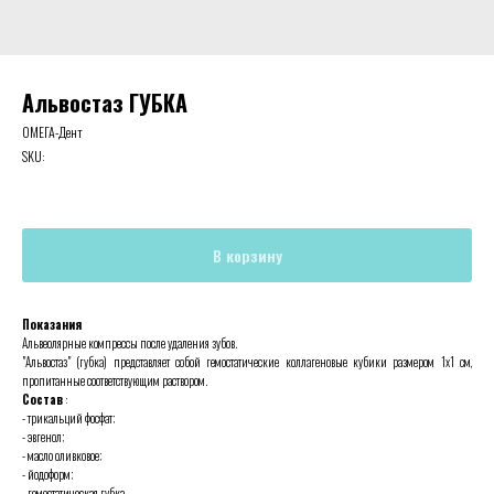
Альвостаз ГУБКА
ОМЕГА-Дент
SKU:
В корзину
Показания
Альвеолярные компрессы после удаления зубов.
"Альвостаз" (губка) представляет собой гемостатические коллагеновые кубики размером 1х1 см,
пропитанные соответствующим раствором.
Состав
:
- трикальций фосфат;
- эвгенол;
- масло оливковое;
- йодоформ;
- гемостатическая губка.